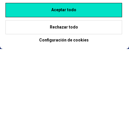
I
mplementación
Nuestros clientes
Aceptar todo
Capacitación
Para inversores
Política de privacidad
Recursos
Rechazar todo
Contáctenos
Integración
Configuración de cookies
API
Cómo comprar Hydra
© Hydra Billing Solutions Inc
info@hydra-billing.com