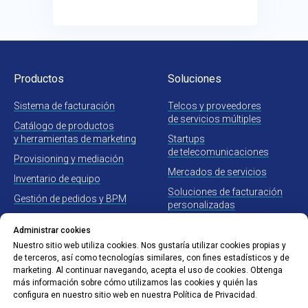
Productos
Soluciones
Sistema de facturación
Telcos y proveedores
de servicios múltiples
Catálogo de productos
y herramientas de marketing
Startups
de telecomunicaciones
Provisioning y mediación
Mercados de servicios
Inventario de equipo
Soluciones de facturación
Gestión de pedidos y BPM
personalizadas
Servicio de campo
Administrar cookies
Nuestro sitio web utiliza cookies. Nos gustaría utilizar cookies propias y
Servicios relacionados
Compañia
de terceros, así como tecnologías similares, con fines estadísticos y de
al producto
marketing. Al continuar navegando, acepta el uso de cookies. Obtenga
Sobre nosotros
más información sobre cómo utilizamos las cookies y quién las
configura en nuestro sitio web en nuestra Política de Privacidad.
Soporte técnico
Blog