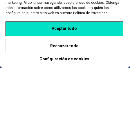
al producto
marketing. Al continuar navegando, acepta el uso de cookies. Obtenga
Sobre nosotros
más información sobre cómo utilizamos las cookies y quién las
configura en nuestro sitio web en nuestra Política de Privacidad.
Soporte técnico
Blog
I
mplementación
Nuestros clientes
Aceptar todo
Capacitación
Para inversores
Política de privacidad
Recursos
Rechazar todo
Contáctenos
Integración
Configuración de cookies
API
Cómo comprar Hydra