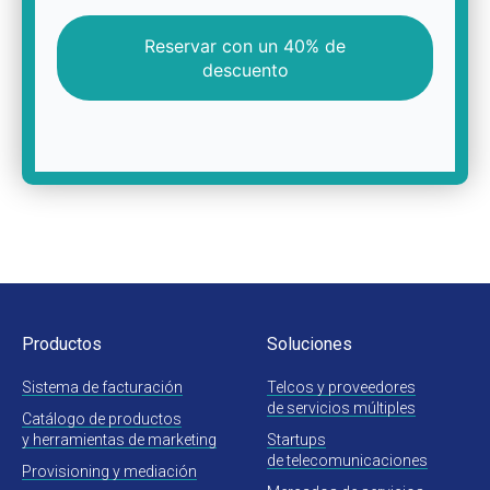
Reservar con un 40% de
descuento
Productos
Soluciones
Sistema de facturación
Telcos y proveedores
de servicios múltiples
Catálogo de productos
y herramientas de marketing
Startups
de telecomunicaciones
Provisioning y mediación